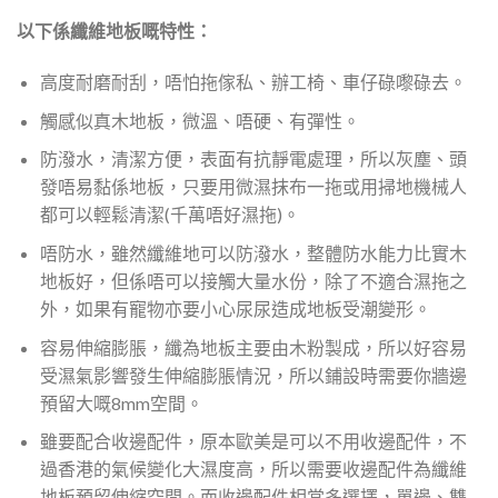
以下係纖維地板嘅特性：
高度耐磨耐刮，唔怕拖傢私、辦工椅、車仔碌嚟碌去。
觸感似真木地板，微溫、唔硬、有彈性。
防潑水，清潔方便，表面有抗靜電處理，所以灰塵、頭
發唔易黏係地板，只要用微濕抹布一拖或用掃地機械人
都可以輕鬆清潔(千萬唔好濕拖)。
唔防水，雖然纖維地可以防潑水，整體防水能力比實木
地板好，但係唔可以接觸大量水份，除了不適合濕拖之
外，如果有寵物亦要小心尿尿造成地板受潮變形。
容易伸縮膨脹，纖為地板主要由木粉製成，所以好容易
受濕氣影響發生伸縮膨脹情況，所以鋪設時需要你牆邊
預留大嘅8mm空間。
雖要配合收邊配件，原本歐美是可以不用收邊配件，不
過香港的氣候變化大濕度高，所以需要收邊配件為纖維
地板預留伸縮空間。而收邊配件相當多選擇，單邊、雙