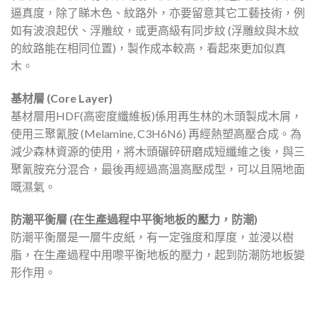
逼真度，除了睇木色、紋路外，亦要留意其它工藝技術，例
如有波浪起伏、浮雕紋，或更高級有同步紋 (浮雕紋與木紋
的紋路能在相同位置)，製作成本較高，看起來更加似真
木。
基材層 (Core Layer)
基材層用HDF(高密度纖維板)係用再生林的木頭製成木屑，
使用三聚氰胺 (Melamine, C3H6N6) 再經熱塑高壓合成。為
減少森林資源的使用，將木頭碾碎研磨成短纖維之後，與三
聚氰胺充分混合，最後再經過高溫高壓成型，可以且隔地面
嘅濕氣。
防潮平衡層 (在生產過程中平衡地板的壓力，防潮)
防潮平衡層是一層牛皮紙，有一定強度和厚度，並浸以樹
脂，在生產過程中用嚟平衡地板的壓力，起到防潮防地板變
形作用。