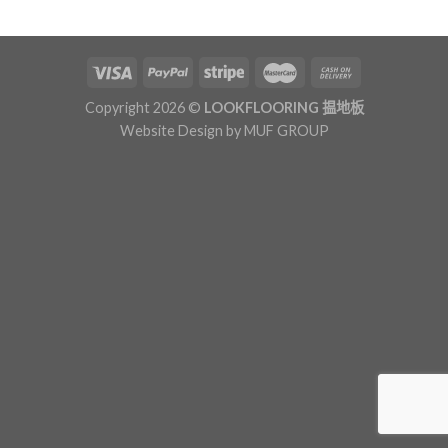
Copyright 2026 ©
LOOKFLOORING 揾地板
Website Design by
MUF GROUP