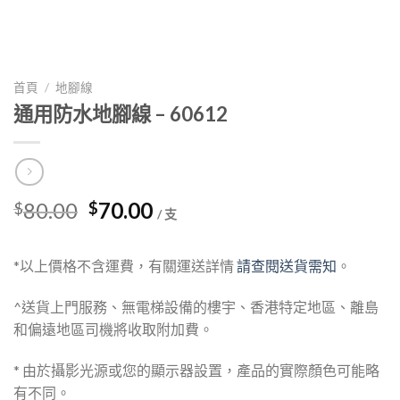
首頁
/
地腳線
通用防水地腳線 – 60612
Original
Current
80.00
70.00
$
$
/ 支
price
price
was:
is:
*以上價格不含運費，有關運送詳情
請查閱送貨需知
。
$80.00.
$70.00.
^送貨上門服務、無電梯設備的樓宇、香港特定地區、離島
和偏遠地區司機將收取附加費。
* 由於攝影光源或您的顯示器設置，產品的實際顏色可能略
有不同。