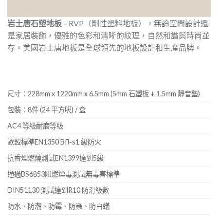
岩士唐石塑地板
– RVP（剛性塑料地板），無論空間設計還
是家居裝飾，優雅的色彩和清晰的紋理，自然和諧與時尚並
存。美國岩士唐地板是全球領先的地板設計和生產品牌。
尺寸：228mm x 1220mm x 6.5mm (5mm 石塑板 + 1.5mm 靜音墊)
包裝：8件 (24 平方呎) / 盒
AC4 等級耐磨等級
歐盟標準EN1350 Bfl-s1 級防火
抗香煙燃燒測試EN1399達到5級
通過BS6853阻燃煙毒測試無毒害標準
DIN51130 測試達到R10 防滑級數
防水、防潮、防霉、防蟲、防白蟻