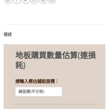
描述
地板購買數量估算(連損
耗)
請輸入概估鋪設面積：