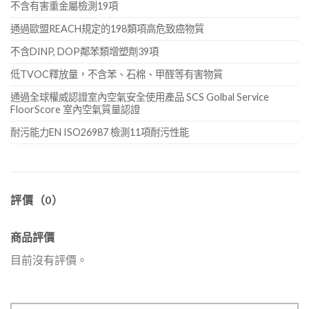
不含有害重金屬檢測19項
通過歐盟REACH規定的198類項高危致癌物質
不含DINP, DOP鄰苯類增塑劑39項
低TVOC釋放量，不含苯、石棉、甲醛等有害物質
通過全球權威認證室內空氣安全使用產品 SCS Golbal Service
FloorScore 室內空氣質量認證
耐污能力EN ISO26987 檢測11項耐污性能
評價（0）
商品評價
目前沒有評價。