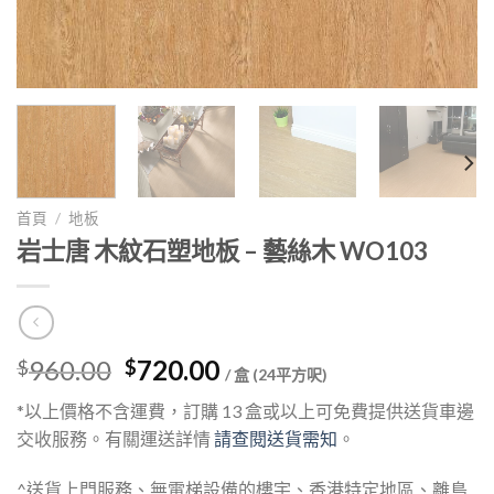
首頁
/
地板
岩士唐 木紋石塑地板 – 藝絲木 WO103
Original
Current
960.00
720.00
$
$
/ 盒 (24平方呎)
price
price
*以上價格不含運費，訂購 13 盒或以上可免費提供送貨車邊
was:
is:
交收服務。有關運送詳情
請查閱送貨需知
。
$960.00.
$720.00.
^送貨上門服務、無電梯設備的樓宇、香港特定地區、離島