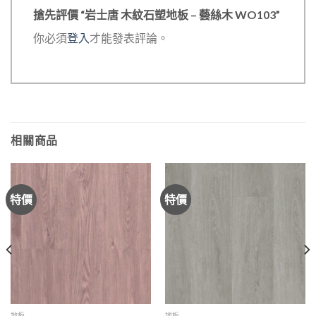
搶先評價 “岩士唐 木紋石塑地板 – 藝絲木 WO103”
你必須
登入
才能發表評論。
相關商品
特價
特價
地板
地板