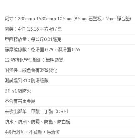
尺寸：230mm x 1530mm x 10.5mm (8.5mm 石塑板 + 2mm 靜音墊)
包裝：4 件 (15.16 平方呎) / 盒
甲醛釋放量：每公斤0.01毫克
靜摩擦係數：乾滑面 0.79，濕滑面 0.65
12 項抗化學性檢測：無明顯變
耐熱性：顏色會有輕微變化
測試達到R10 防滑級數
Bfl-s1 級防火
不含有害重金屬
未檢出鄰苯二甲酸二丁酯（DBP）
防水、防潮、防霉、防蟲、防白蟻
4邊微斜角，不藏塵，易清潔