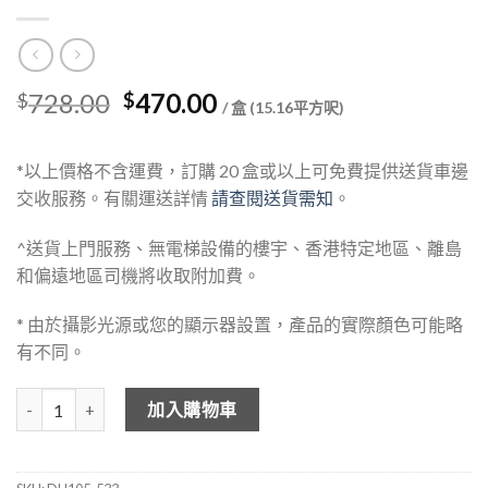
Original
Current
728.00
470.00
$
$
/ 盒 (15.16平方呎)
price
price
was:
is:
*以上價格不含運費，訂購 20 盒或以上可免費提供送貨車邊
$728.00.
$470.00.
交收服務。有關運送詳情
請查閱送貨需知
。
^送貨上門服務、無電梯設備的樓宇、香港特定地區、離島
和偏遠地區司機將收取附加費。
* 由於攝影光源或您的顯示器設置，產品的實際顏色可能略
有不同。
DEHOME 木紋石塑地板 DH105-533 數量
加入購物車