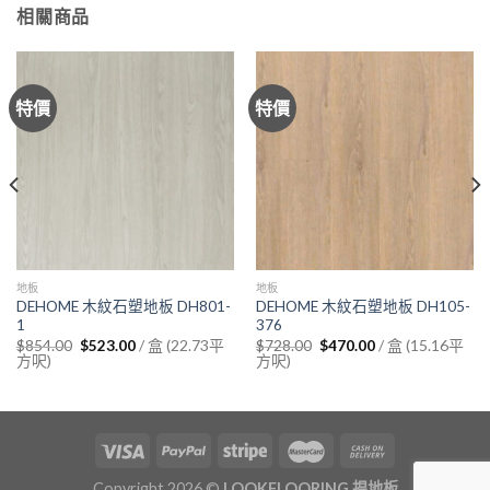
相關商品
特價
特價
地板
地板
DEHOME 木紋石塑地板 DH801-
DEHOME 木紋石塑地板 DH105-
1
376
Original
Current
Original
Current
/ 盒 (22.73平
/ 盒 (15.16平
$
854.00
$
523.00
$
728.00
$
470.00
price
price
price
price
方呎)
方呎)
was:
is:
was:
is:
$854.00.
$523.00.
$728.00.
$470.00.
Copyright 2026 ©
LOOKFLOORING 揾地板