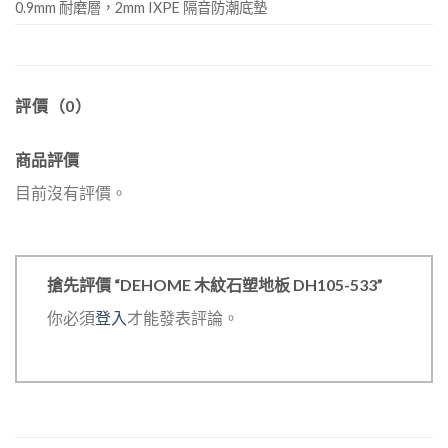
0.9mm 耐磨層，2mm IXPE 隔音防潮底墊
評價（0）
商品評價
目前沒有評價。
搶先評價 “DEHOME 木紋石塑地板 DH105-533”
你必須
登入
才能發表評論。