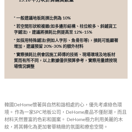
* 一般建議地板耗損比例為 10%
* 若空間形狀較複雜(如多邊形結構、柱位較多、斜鋪貨工
字鋪法)，建議將損耗比例提高至 12%-15%
* 如採用特殊鋪法(例如人字形、魚骨形等)，損耗可能顯著
增加，建議預留 20%-30% 的額外材料
* 實際損耗比例會因施工師傅的技術、現場環境及地板材
質而有所不同，以上數據僅供預算參考，實際用量請按現
場情況調整
韓國DeHome懷著與自然和諧相處的心，優先考慮綠色環
境。 作為一家SPC地板公司，DeHome產品不僅耐潮，而且
材料天然豐富的色彩和圖案。 DeHome極力利用美麗的木
紋，將其轉化為更加奢華精緻的氛圍和療愈空間。