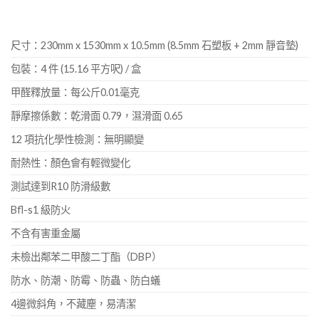
尺寸：230mm x 1530mm x 10.5mm (8.5mm 石塑板 + 2mm 靜音墊)
包裝：4 件 (15.16 平方呎) / 盒
甲醛釋放量：每公斤0.01毫克
靜摩擦係數：乾滑面 0.79，濕滑面 0.65
12 項抗化學性檢測：無明顯變
耐熱性：顏色會有輕微變化
測試達到R10 防滑級數
Bfl-s1 級防火
不含有害重金屬
未檢出鄰苯二甲酸二丁酯（DBP）
防水、防潮、防霉、防蟲、防白蟻
4邊微斜角，不藏塵，易清潔