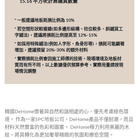
15.16
平方呎計算購買數量
* 一般建議地板耗損比例為 10%
* 若空間形狀較複雜(如多邊形結構、柱位較多、斜鋪貨工
字鋪法)，建議將損耗比例提高至 12%-15%
* 如採用特殊鋪法(例如人字形、魚骨形等)，損耗可能顯著
增加，建議預留 20%-30% 的額外材料
* 實際損耗比例會因施工師傅的技術、現場環境及地板材
質而有所不同，以上數據僅供預算參考，實際用量請按現
場情況調整
韓國DeHome懷著與自然和諧相處的心，優先考慮綠色環
境。 作為一家SPC地板公司，DeHome產品不僅耐潮，而且
材料天然豐富的色彩和圖案。 DeHome極力利用美麗的木
紋，將其轉化為更加奢華精緻的氛圍和療愈空間。