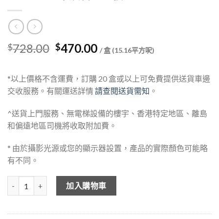
Original
Current
728.00
470.00
$
$
/ 盒 (15.16平方呎)
price
price
was:
is:
*以上價格不含運費，訂購 20 盒或以上可免費提供送貨車邊
$728.00.
$470.00.
交收服務。有關運送詳情
請查閱送貨需知
。
^送貨上門服務、無電梯設備的樓宇、香港特定地區、離島
和偏遠地區司機將收取附加費。
* 由於攝影光源或您的顯示器設置，產品的實際顏色可能略
有不同。
DEHOME 木紋石塑地板 DH105-538 數量
加入購物車