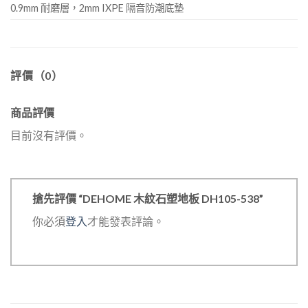
0.9mm 耐磨層，2mm IXPE 隔音防潮底墊
評價（0）
商品評價
目前沒有評價。
搶先評價 “DEHOME 木紋石塑地板 DH105-538”
你必須
登入
才能發表評論。