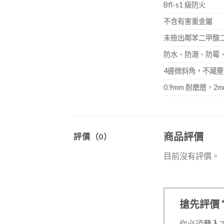
Bfl-s1 級防火
不含有害重金屬
未檢出鄰苯二甲酸二
防水、防潮、防霉
4邊微斜角，不藏
0.9mm 耐磨層，2m
商品評價
評價（0）
目前沒有評價。
搶先評價 “
你必須
登入