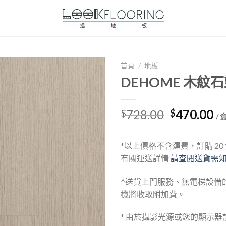
首頁
/
地板
DEHOME 木紋石
Original
Cu
728.00
470.00
$
$
/ 
price
pr
was:
is:
*以上價格不含運費，訂購 2
$728.00.
$4
有關運送詳情
請查閱送貨需
^送貨上門服務、無電梯設備
機將收取附加費。
* 由於攝影光源或您的顯示