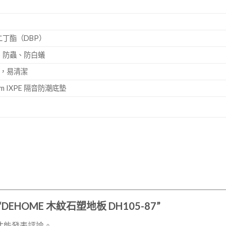
丁酯（DBP）
、防蟲、防白蟻
塵，易清潔
m IXPE 隔音防潮底墊
DEHOME 木紋石塑地板 DH105-87”
才能發表評論。