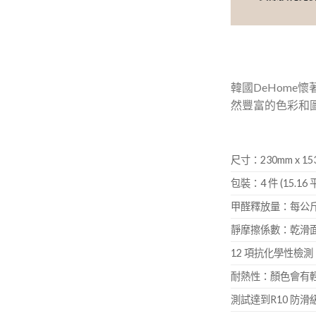
韓國DeHome
然豐富的色彩和圖
尺寸：230mm x 153
包裝：4 件 (15.16 
甲醛釋放量：每公斤0
靜摩擦係數：乾滑面 0
12 項抗化學性檢
耐熱性：顏色會有
測試達到R10 防滑