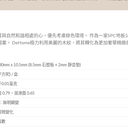
懷著與自然和諧相處的心，優先考慮綠色環境。 作為一家SPC地板
案。 DeHome極力利用美麗的木紋，將其轉化為更加奢華精
0mm x 10.5mm (8.5mm 石塑板 + 2mm 靜音墊)
平方呎) / 盒
.01毫克
.79，濕滑面 0.65
測：無明顯變
輕微變化
級數