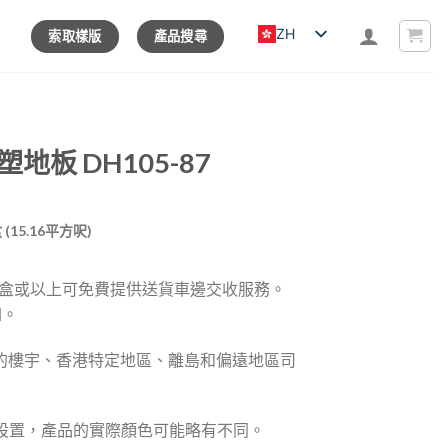
ZH
索取樣版
產品搜尋
塑地板 DH105-87
rrent
盒 (15.16平方呎)
ice
0 盒或以上可免費提供送貨車邊交收服務。
70.00.
知
。
的樓宇、香港特定地區、離島和偏遠地區司
器設置，產品的實際顏色可能略有不同。