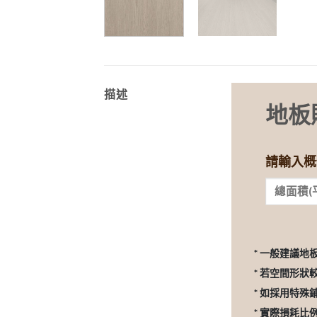
描述
地板
請輸入概
* 一般建議地
* 若空間形狀
* 如採用特殊
* 實際損耗