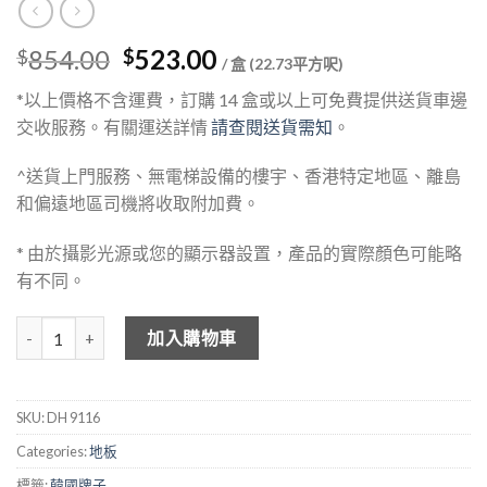
Original
Current
854.00
523.00
$
$
/ 盒 (22.73平方呎)
price
price
*以上價格不含運費，訂購 14 盒或以上可免費提供送貨車邊
was:
is:
交收服務。有關運送詳情
請查閱送貨需知
。
$854.00.
$523.00.
^送貨上門服務、無電梯設備的樓宇、香港特定地區、離島
和偏遠地區司機將收取附加費。
* 由於攝影光源或您的顯示器設置，產品的實際顏色可能略
有不同。
DEHOME 木紋石塑地板 DH9116 數量
加入購物車
SKU:
DH 9116
Categories:
地板
標籤:
韓國牌子