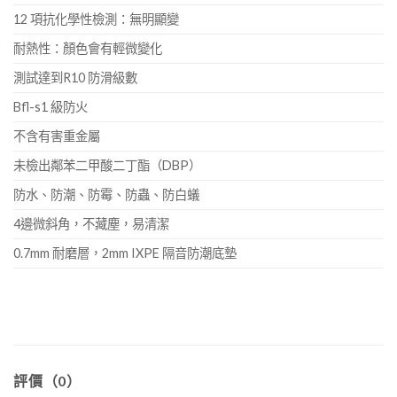
12 項抗化學性檢測：無明顯變
耐熱性：顏色會有輕微變化
測試達到R10 防滑級數
Bfl-s1 級防火
不含有害重金屬
未檢出鄰苯二甲酸二丁酯（DBP）
防水、防潮、防霉、防蟲、防白蟻
4邊微斜角，不藏塵，易清潔
0.7mm 耐磨層，2mm IXPE 隔音防潮底墊
評價（0）