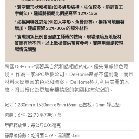
* 若空間形狀較複雜(如多邊形結構、柱位較多、斜鋪貨工
字鋪法)，建議將損耗比例提高至 12%-15%
* 如採用特殊鋪法(例如人字形、魚骨形等)，損耗可能顯著
增加，建議預留 20%-30% 的額外材料
* 實際損耗比例會因施工師傅的技術、現場環境及地板材
質而有所不同，以上數據僅供預算參考，實際用量請按現
場情況調整
韓國DeHome懷著與自然和諧相處的心，優先考慮綠色環
境。 作為一家SPC地板公司，DeHome產品不僅耐潮，而且
材料天然豐富的色彩和圖案。 DeHome極力利用美麗的木
紋，將其轉化為更加奢華精緻的氛圍和療愈空間。
尺寸：230mm x 1530mm x 8mm (6mm 石塑板 + 2mm 靜音墊)
包裝：6 件 (22.73 平方呎) / 盒
甲醛釋放量：每公斤0.01毫克
靜摩擦係數：乾滑面 0.79，濕滑面 0.65