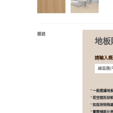
描述
地板
請輸入概
* 一般建議地
* 若空間形狀
* 如採用特殊
* 實際損耗