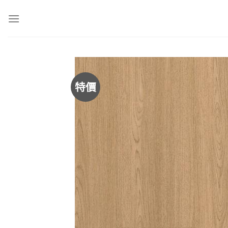
Skip
to
content
特價