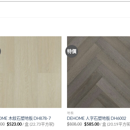
特價
地板
OME 木紋石塑地板 DH878-7
DEHOME 人字石塑地板 DH6002
Original
Current
Original
Current
.00
$
523.00
/ 盒 (22.73平方呎)
$
808.00
$
585.00
/ 盒 (20.19平方呎
price
price
price
price