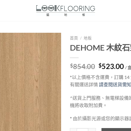
首頁
/
地板
DEHOME 木紋石
Original
Cu
854.00
523.00
$
$
/ 
price
pr
*以上價格不含運費，訂購 1
was:
is:
有關運送詳情
請查閱送貨需
$854.00.
$5
^送貨上門服務、無電梯設備
機將收取附加費。
* 由於攝影光源或您的顯示