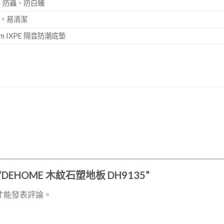
、防蟲、防白蟻
塵，易清潔
m IXPE 隔音防潮底墊
DEHOME 木紋石塑地板 DH9135”
才能發表評論。