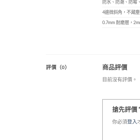
防水、防潮、防霉
4邊微斜角，不藏
0.7mm 耐磨層，2m
商品評價
評價（0）
目前沒有評價。
搶先評價 “
你必須
登入