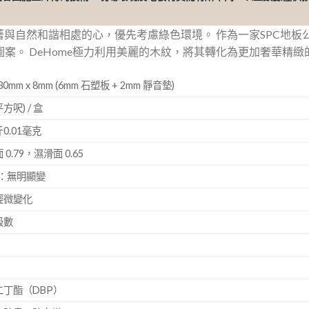
懷著與自然和諧相處的心，優先考慮綠色環境。 作為一家SPC地板
案。 DeHome極力利用美麗的木紋，將其轉化為更加奢華精
30mm x 8mm (6mm 石塑板 + 2mm 靜音墊)
平方呎) / 盒
.01毫克
.79，濕滑面 0.65
測：無明顯變
輕微變化
級數
丁酯（DBP）