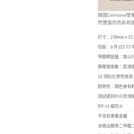
韓國DeHome
然豐富的色彩和圖
尺寸：230mm x 15
包裝：6 件 (22.73 
甲醛釋放量：每公斤0
靜摩擦係數：乾滑面 0
12 項抗化學性檢
耐熱性：顏色會有
測試達到R10 防滑
Bfl-s1 級防火
不含有害重金屬
未檢出鄰苯二甲酸二