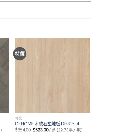
特價
地板
DEHOME 木紋石塑地板 DH815-4
Original
Current
)
$
854.00
$
523.00
/ 盒 (22.73平方呎)
price
price