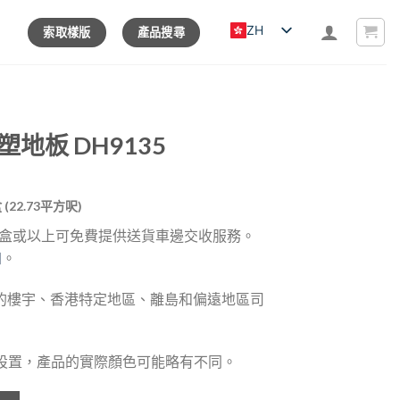
ZH
索取樣版
產品搜尋
塑地板 DH9135
rrent
盒 (22.73平方呎)
ice
4 盒或以上可免費提供送貨車邊交收服務。
知
。
23.00.
的樓宇、香港特定地區、離島和偏遠地區司
器設置，產品的實際顏色可能略有不同。