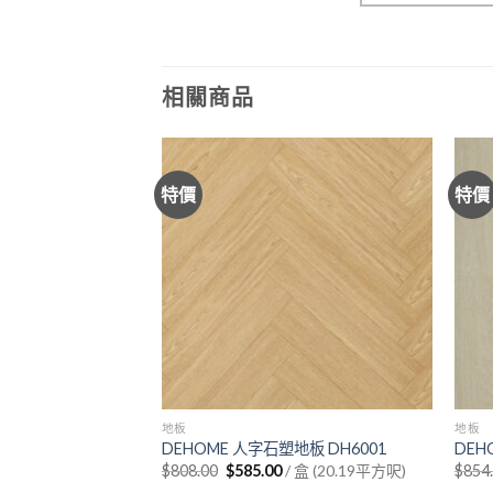
相關商品
特價
特價
地板
地板
地板 DH811-2
DEHOME 人字石塑地板 DH6001
DEH
urrent
Original
Current
/ 盒 (22.73平方呎)
$
808.00
$
585.00
/ 盒 (20.19平方呎)
$
854
rice
price
price