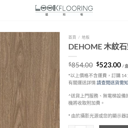
首頁
/
地板
DEHOME 木紋石
Original
Cu
854.00
523.00
$
$
/ 
price
pr
*以上價格不含運費，訂購 1
was:
is:
有關運送詳情
請查閱送貨需
$854.00.
$5
^送貨上門服務、無電梯設備
機將收取附加費。
* 由於攝影光源或您的顯示