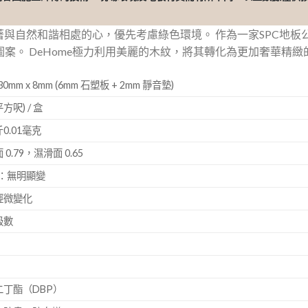
懷著與自然和諧相處的心，優先考慮綠色環境。 作為一家SPC地板
案。 DeHome極力利用美麗的木紋，將其轉化為更加奢華精
30mm x 8mm (6mm 石塑板 + 2mm 靜音墊)
平方呎) / 盒
.01毫克
.79，濕滑面 0.65
測：無明顯變
輕微變化
級數
丁酯（DBP）