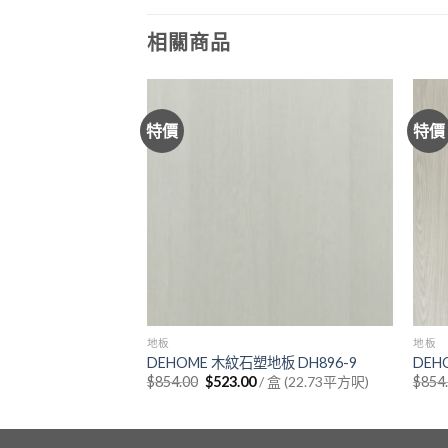
相關商品
特價
特價
地板
地板
板 DH105-11
DEHOME 木紋石塑地板 DH896-9
DEH
urrent
Original
Current
/ 盒 (15.16平方呎)
$
854.00
$
523.00
/ 盒 (22.73平方呎)
$
854
rice
price
price
:
was:
is:
470.00.
$854.00.
$523.00.