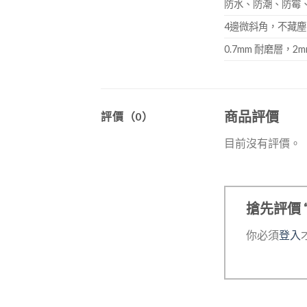
防水、防潮、防霉
4邊微斜角，不藏
0.7mm 耐磨層，2m
商品評價
評價（0）
目前沒有評價。
搶先評價 “
你必須
登入