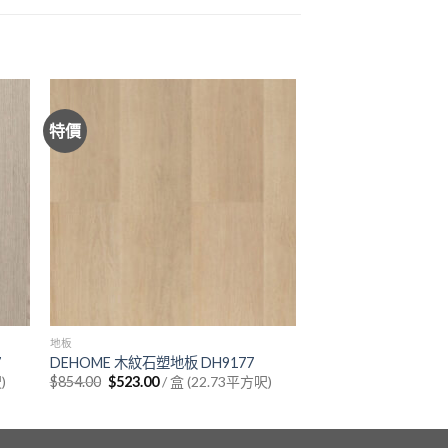
特價
地板
7
DEHOME 木紋石塑地板 DH9177
Original
Current
)
$
854.00
$
523.00
/ 盒 (22.73平方呎)
price
price
was:
is:
$854.00.
$523.00.