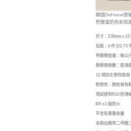
韓國DeHome
然豐富的色彩和圖
尺寸：230mm x 15
包裝：6 件 (22.73 
甲醛釋放量：每公斤0
靜摩擦係數：乾滑面 0
12 項抗化學性檢
耐熱性：顏色會有
測試達到R10 防滑
Bfl-s1 級防火
不含有害重金屬
未檢出鄰苯二甲酸二