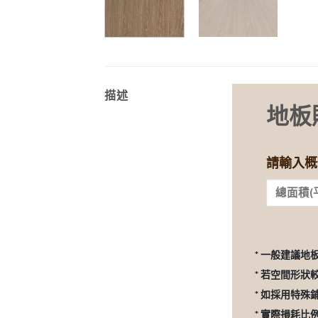
描述
地板
請輸入概
* 一般建議地
* 若空間形狀
* 如採用特殊
* 實際損耗