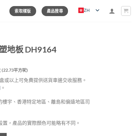
ZH
索取樣版
產品搜尋
塑地板 DH9164
rrent
盒 (22.73平方呎)
ice
4 盒或以上可免費提供送貨車邊交收服務。
知
。
23.00.
的樓宇、香港特定地區、離島和偏遠地區司
器設置，產品的實際顏色可能略有不同。