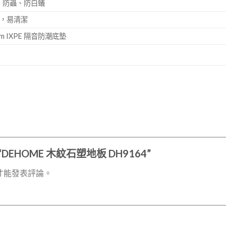
、防蟲、防白蟻
塵，易清潔
m IXPE 隔音防潮底墊
DEHOME 木紋石塑地板 DH9164”
才能發表評論。