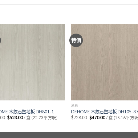
特價
地板
OME 木紋石塑地板 DH801-1
DEHOME 木紋石塑地板 DH105-8
Original
Current
Original
Current
.00
$
523.00
/ 盒 (22.73平方呎)
$
728.00
$
470.00
/ 盒 (15.16平方呎
price
price
price
price
was:
is:
was:
is:
$854.00.
$523.00.
$728.00.
$470.00.