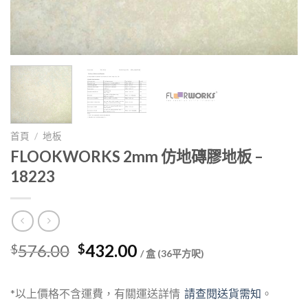
首頁
/
地板
FLOOKWORKS 2mm 仿地磚膠地板 –
18223
Original
Current
576.00
432.00
$
$
/ 盒 (36平方呎)
price
price
was:
is:
*以上價格不含運費，有關運送詳情
請查閱送貨需知
。
$576.00.
$432.00.