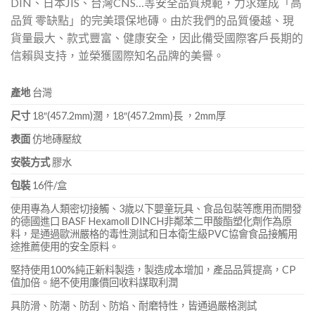
DIN、日本JIS、台灣CNS…等安全品質規範，力求達成「高
品質 零缺點」的完美環保地磚。由於我們的品質優越、現
貨量最大、款式豐富、健康安全，因此備受國際客戶長期的
信賴與支持，並榮獲國際知名品牌的美譽。
產地
台灣
尺寸
18″(457.2mm)濶，18″(457.2mm)長 ，2mm厚
表面
仿地磚壓紋
安裝方式
膠水
包裝
16件/盒
使用專為人類密切接觸、3歲以下嬰童玩具、食品包裝等應用而開發
的德國進口 BASF Hexamoll DINCH非鄰苯二甲酸酯塑化劑作為原
料，是通過歐洲嚴格的毒性測試和日本衛生級PVC協會食品接觸用
途推薦使用的安全原料。
堅持使用100%純正新料製造，製造成本增加，產品品質提高，CP
值加倍。絕不使用廉價回收料謀取利潤
具防滑、防潮、防刮、防焰、耐磨特性，皆通過嚴格測試