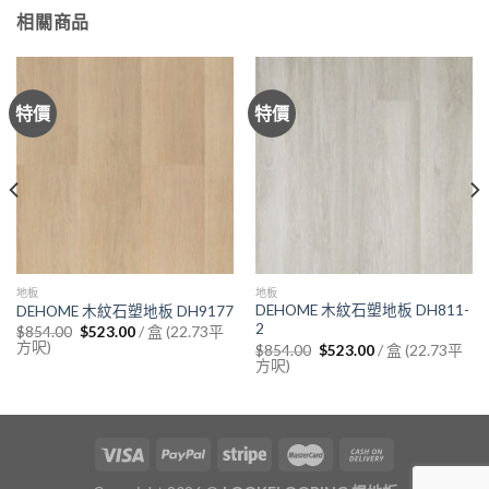
相關商品
特價
特價
地板
地板
DEHOME 木紋石塑地板 DH811-
DEHOME 木紋石塑地板 DH9177
2
Original
Current
/ 盒 (22.73平
$
854.00
$
523.00
price
price
方呎)
Original
Current
/ 盒 (22.73平
$
854.00
$
523.00
was:
is:
price
price
方呎)
$854.00.
$523.00.
was:
is:
$854.00.
$523.00.