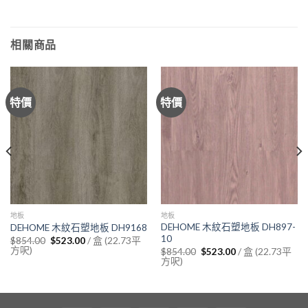
相關商品
特價
特價
地板
地板
DEHOME 木紋石塑地板 DH897-
DEHOME 木紋石塑地板 DH9168
10
Original
Current
/ 盒 (22.73平
$
854.00
$
523.00
price
price
方呎)
Original
Current
/ 盒 (22.73平
$
854.00
$
523.00
was:
is:
price
price
方呎)
$854.00.
$523.00.
was:
is:
$854.00.
$523.00.