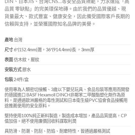
DIN、日本JIS、台灣CNS…等安全品質規範，力求達成「高
品質 零缺點」的完美環保地磚。由於我們的品質優越、現
貨量最大、款式豐富、健康安全，因此備受國際客戶長期的
信賴與支持，並榮獲國際知名品牌的美譽。
產地
台灣
尺寸
6″(152.4mm)濶，36″(914.4mm)長 ，3mm厚
表面
仿木紋，壓紋
安裝方式
膠水
包裝
24件/盒
使用專為人類密切接觸、3歲以下嬰兒玩具、食品包裝等應用而開發
的德國進口 BASF Hexamoll DINCH非鄰苯二甲酸酯塑化劑作為原
料，是通過歐洲嚴格的毒性測試和日本衛生級PVC協會食品接觸用
途推薦使用的安全原料。
堅持使用100%純正新料製造，製造成本增加，產品品質提高，CP
值加倍。絕不使用廉價回收料謀取利潤
具防滑、防潮、防刮、防焰、耐磨特性，皆通過嚴格測試