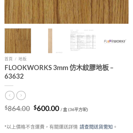
首頁
/
地板
FLOOKWORKS 3mm 仿木紋膠地板 –
63632
Original
Current
864.00
600.00
$
$
/ 盒 (36平方呎)
price
price
was:
is:
*以上價格不含運費，有關運送詳情
請查閱送貨需知
。
$864.00.
$600.00.