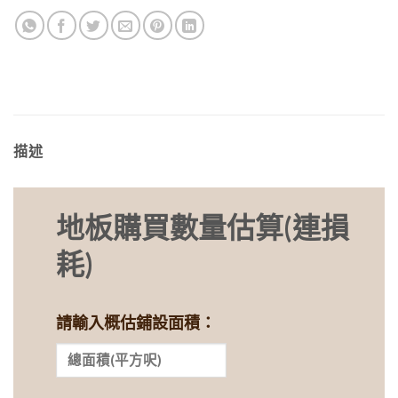
描述
地板購買數量估算(連損
耗)
請輸入概估鋪設面積：