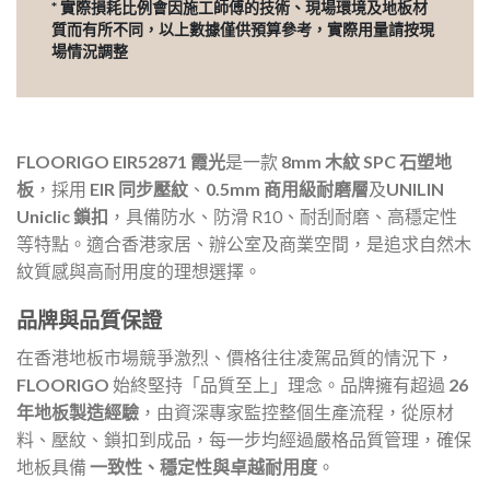
* 實際損耗比例會因施工師傅的技術、現場環境及地板材
質而有所不同，以上數據僅供預算參考，實際用量請按現
場情況調整
FLOORIGO EIR52871 霞光
是一款
8mm 木紋 SPC 石塑地
板
，採用
EIR 同步壓紋
、
0.5mm 商用級耐磨層
及
UNILIN
Uniclic 鎖扣
，具備防水、防滑 R10、耐刮耐磨、高穩定性
等特點。適合香港家居、辦公室及商業空間，是追求自然木
紋質感與高耐用度的理想選擇。
品牌與品質保證
在香港地板市場競爭激烈、價格往往凌駕品質的情況下，
FLOORIGO
始終堅持「品質至上」理念。品牌擁有超過
26
年地板製造經驗
，由資深專家監控整個生產流程，從原材
料、壓紋、鎖扣到成品，每一步均經過嚴格品質管理，確保
地板具備
一致性、穩定性與卓越耐用度
。