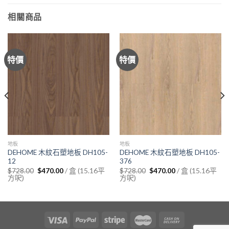
相關商品
特價
特價
地板
地板
DEHOME 木紋石塑地板 DH105-
DEHOME 木紋石塑地板 DH105-
12
376
Original
Current
Original
Current
/ 盒 (15.16平
/ 盒 (15.16平
$
728.00
$
470.00
$
728.00
$
470.00
price
price
price
price
方呎)
方呎)
was:
is:
was:
is:
$728.00.
$470.00.
$728.00.
$470.00.