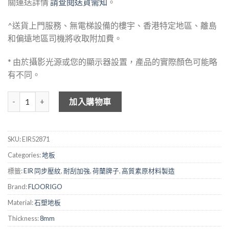
關運送詳情
請查閱送貨需知
。
^送貨上門服務、無電梯設備的樓宇、香港特定地區、離島
和偏遠地區司機將收取附加費。
* 由於攝影光源或您的顯示器設置，產品的實際顏色可能略
有不同。
FLOORIGO 木紋石塑地板 - EIR52871 霞光 數量
加入購物車
SKU:
EIR52871
Categories:
地板
標籤:
EIR 同步壓紋
,
耐刮加強
,
荷蘭牌子
,
高質素原材料製造
Brand:
FLOORIGO
Material:
石塑地板
Thickness:
8mm