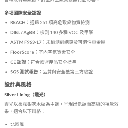
多項國際安全認證
REACH：
通過 251 項高危致癌物質檢測
DIBt / AgBB：
檢測 140 多種 VOC 及甲醛
ASTM F963-17：
未檢測到總鉛及可溶性重金屬
FloorScore：
室內空氣質素安全
CE 認證：
符合歐盟產品安全標準
SGS 測試報告：
品質與安全獲第三方驗證
設計與風格
Silver Lining（霞光）
霞光以柔霧銀灰木紋為主調，呈現出低調而高級的視覺效
果，適合以下風格：
北歐風