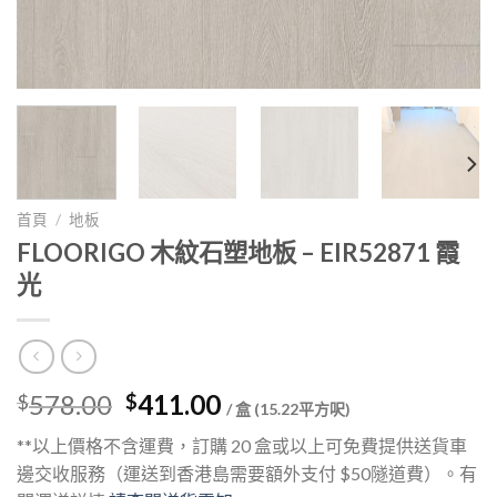
首頁
/
地板
FLOORIGO 木紋石塑地板 – EIR52871 霞
光
Original
Current
578.00
411.00
$
$
/ 盒 (15.22平方呎)
price
price
**以上價格不含運費，訂購 20 盒或以上可免費提供送貨車
was:
is:
邊交收服務（運送到香港島需要額外支付 $50隧道費）。有
$578.00.
$411.00.