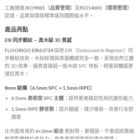
工廠通過
ISO9001（品質管理）
及
ISO14001（環境管理）
認證，品質與環保標準達到國際級水平。
產品亮點
EIR 同步壓紋 — 真木級 3D 質感
FLOORIGO EIR63724
採用 EIR（Embossed in Register）同
步壓紋技術，木紋紋理與表面觸感完全一致，呈現自然立體
的 3D 效果，逼真度遠超一般木紋 SPC 地板，視覺與觸感更
接近真木。
8mm 結構（6.5mm SPC + 1.5mm IXPE）
6.5mm 高密度 SPC 主體：
提供更高穩定性與抗變形能力
1.5mm IXPE 靜音墊：
提升腳感、減少噪音、改善行走舒
適度
比市面常見的
6+2mm 組合
更耐用、更穩固，不會因底墊過
軟而影響鎖扣承托力，是香港潮濕環境的更佳選擇。