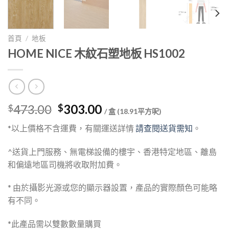
首頁
/
地板
HOME NICE 木紋石塑地板 HS1002
Original
Current
473.00
303.00
$
$
/ 盒 (18.91平方呎)
price
price
*以上價格不含運費，有關運送詳情
請查閱送貨需知
。
was:
is:
$473.00.
$303.00.
^送貨上門服務、無電梯設備的樓宇、香港特定地區、離島
和偏遠地區司機將收取附加費。
* 由於攝影光源或您的顯示器設置，產品的實際顏色可能略
有不同。
*此產品需以雙數數量購買