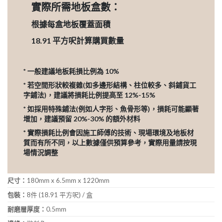
實際所需地板盒數：
根據每盒地板覆蓋面積
18.91
平方呎計算購買數量
* 一般建議地板耗損比例為 10%
* 若空間形狀較複雜(如多邊形結構、柱位較多、斜鋪貨工
字鋪法)，建議將損耗比例提高至 12%-15%
* 如採用特殊鋪法(例如人字形、魚骨形等)，損耗可能顯著
增加，建議預留 20%-30% 的額外材料
* 實際損耗比例會因施工師傅的技術、現場環境及地板材
質而有所不同，以上數據僅供預算參考，實際用量請按現
場情況調整
尺寸：
180mm x 6.5mm x 1220mm
包裝：
8件 (18.91 平方呎) / 盒
耐磨層厚度：
0.5mm