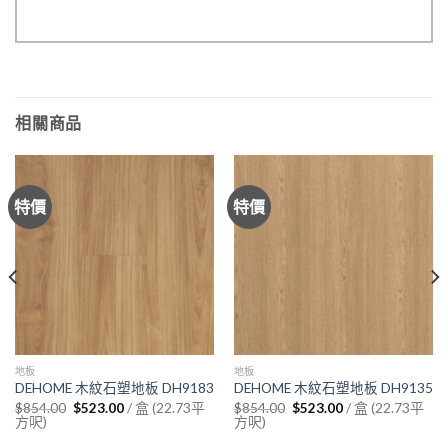
相關商品
特價
特價
地板
地板
DEHOME 木紋石塑地板 DH9183
DEHOME 木紋石塑地板 DH9135
Original
Current
Original
Current
/ 盒 (22.73平
/ 盒 (22.73平
$
854.00
$
523.00
$
854.00
$
523.00
price
price
price
price
方呎)
方呎)
was:
is:
was:
is:
$854.00.
$523.00.
$854.00.
$523.00.