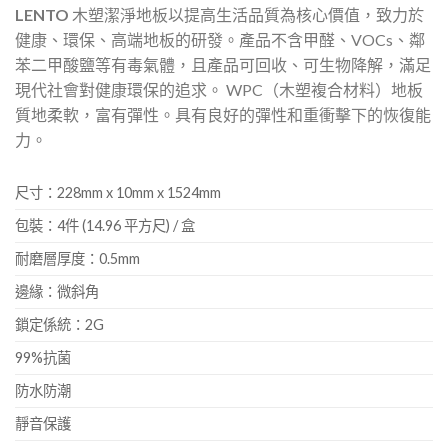
LENTO
木塑潔淨地板以提高生活品質為核心價值，致力於
健康、環保、高端地板的研發。產品不含甲醛、VOCs、鄰
苯二甲酸鹽等有毒氣體，且產品可回收、可生物降解，滿足
現代社會對健康環保的追求。 WPC（木塑複合材料）地板
質地柔軟，富有彈性。具有良好的彈性和重衝擊下的恢復能
力。
尺寸：228mm x 10mm x 1524mm
包裝：4件 (14.96 平方尺) / 盒
耐磨層厚度：0.5mm
邊緣：微斜角
鎖定係統：2G
99%抗菌
防水防潮
靜音保護