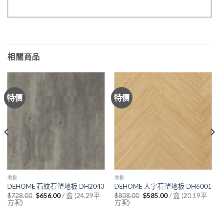
相關商品
特價
特價
地板
地板
DEHOME 石紋石塑地板 DH2043
DEHOME 人字石塑地板 DH6001
Original
Current
Original
Current
/ 盒 (24.29平
/ 盒 (20.19平
$
728.00
$
656.00
$
808.00
$
585.00
price
price
price
price
方呎)
方呎)
was:
is:
was:
is:
$728.00.
$656.00.
$808.00.
$585.00.