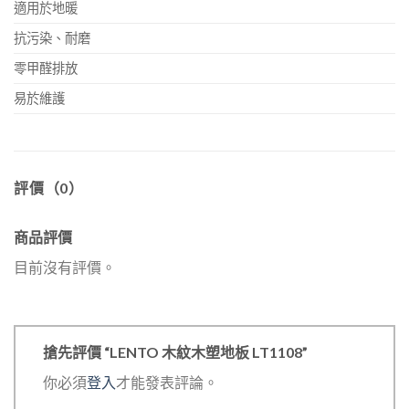
適用於地暖
抗污染、耐磨
零甲醛排放
易於維護
評價（0）
商品評價
目前沒有評價。
搶先評價 “LENTO 木紋木塑地板 LT1108”
你必須
登入
才能發表評論。