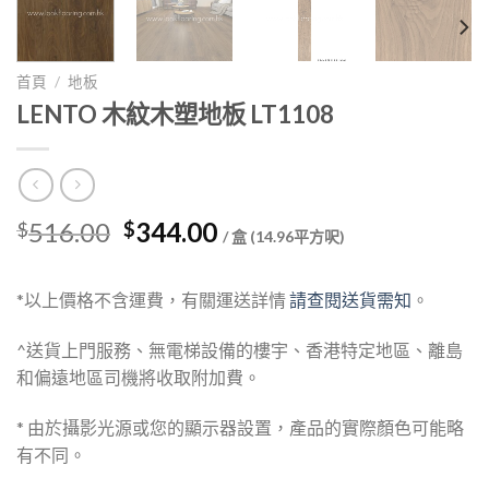
首頁
/
地板
LENTO 木紋木塑地板 LT1108
Original
Current
516.00
344.00
$
$
/ 盒 (14.96平方呎)
price
price
was:
is:
*以上價格不含運費，有關運送詳情
請查閱送貨需知
。
$516.00.
$344.00.
^送貨上門服務、無電梯設備的樓宇、香港特定地區、離島
和偏遠地區司機將收取附加費。
* 由於攝影光源或您的顯示器設置，產品的實際顏色可能略
有不同。