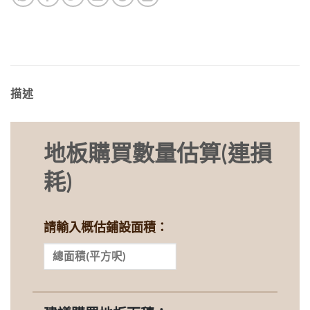
描述
地板購買數量估算(連損
耗)
請輸入概估鋪設面積：