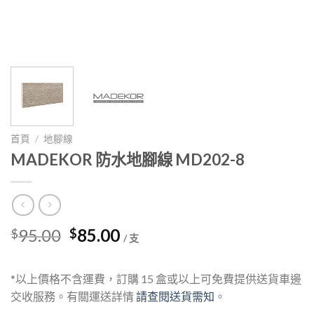
首頁
/
地腳線
MADEKOR 防水地腳線 MD202-8
Original
Current
95.00
85.00
$
$
/ 支
price
price
was:
is:
*以上價格不含運費，訂購 15 盒或以上可免費提供送貨車邊
$95.00.
$85.00.
交收服務。有關運送詳情
請查閱送貨需知
。