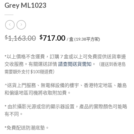
Grey ML1023
Original
Current
1,163.00
717.00
$
$
/ 盒 (19.38平方呎)
price
price
was:
is:
*以上價格不含運費，訂購 7 盒或以上可免費提供送貨車邊
$1,163.00.
$717.00.
交收服務。有關運送詳情
請查閱送貨需知
。
（運送到香港島
）
需要額外支付 $100隧道費
^送貨上門服務、無電梯設備的樓宇、香港特定地區、離島
和偏遠地區司機將收取附加費。
* 由於攝影光源或您的顯示器設置，產品的實際顏色可能略
有不同。
*免費配送防潮底墊。