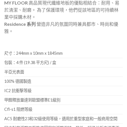
MY FLOOR
高品質現代纖維地板的優點相結合：耐用、易
於清潔、耐磨。 為了保護環境，他們從該地區的可持續林
業中採購木材。
Residence 系列
營造非凡的氛圍同時兼具都市、時尚和優
雅。
尺寸：244mm x 10mm x 1845mm
包裝：4 件 (19.38 平方尺) / 盒
半亞光表面
100% 德國製造
IC2 抗衝擊等級
甲醛釋放量達到歐盟標準E1級別
Cfl-s1 阻燃等級
AC5 耐磨性23和32級使用等級，適用於重型家庭和一般商用空間