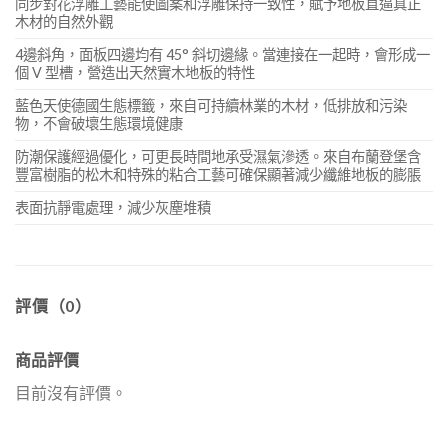
同步對花浮雕工藝能使圖案和浮雕保持一致性，賦予地板直逼真正
木材的自然外觀
4邊斜角，面板四邊均有 45° 斜切邊緣。當連接在一起時，會形成一
個 V 型槽，營造出天然實木地板的特性
藍色天使德國生態標籤，來自可持續林業的木材，低排放和污染
物，不會破壞生態環境健康
防潮保護經過優化，可更長時間地承受濕氣滲透。來自布蘭登堡含
豐富樹脂的松木和特殊的粘合工藝可確保顯著減少纖維地板的膨脹
表面抗靜電處理，減少灰塵堆積
評價（0）
商品評價
目前沒有評價。