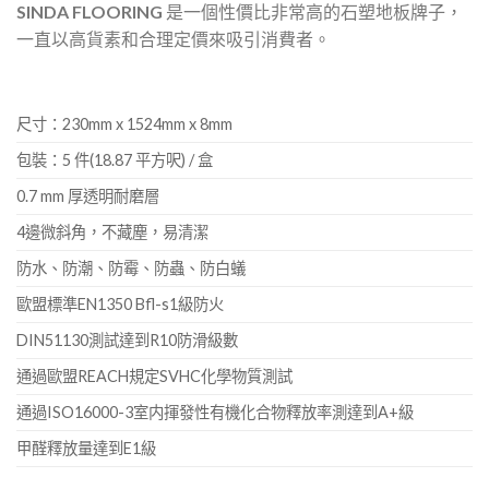
SINDA FLOORING
是一個性價比非常高的石塑地板牌子，
一直以高貨素和合理定價來吸引消費者。
尺寸：230mm x 1524mm x 8mm
包裝：5 件(18.87 平方呎) / 盒
0.7 mm 厚透明耐磨層
4邊微斜角，不藏塵，易清潔
防水、防潮、防霉、防蟲、防白蟻
歐盟標準EN1350 Bfl-s1級防火
DIN51130測試達到R10防滑級數
通過歐盟REACH規定SVHC化學物質測試
通過ISO16000-3室内揮發性有機化合物釋放率測達到A+級
甲醛釋放量達到E1級