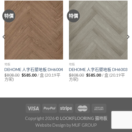
特價
特價
地板
地板
DEHOME 人字石塑地板 DH6004
DEHOME 人字石塑地板 DH6003
Original
Current
Original
Current
/ 盒 (20.19平
/ 盒 (20.19平
$
808.00
$
585.00
$
808.00
$
585.00
price
price
price
price
方呎)
方呎)
was:
is:
was:
is:
$808.00.
$585.00.
$808.00.
$585.00.
Copyright 2026 ©
LOOKFLOORING 揾地板
Website Design by
MUF GROUP