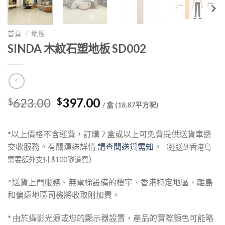
首頁
/
地板
SINDA 木紋石塑地板 SD002
Original
Current
623.00
397.00
$
$
/ 盒 (18.87平方呎)
price
price
was:
is:
*以上價格不含運費，訂購 7 盒或以上可免費提供送貨車邊
$623.00.
$397.00.
交收服務。有關運送詳情
請查閱送貨需知
。
（運送到香港島
）
需要額外支付 $100隧道費
^送貨上門服務、無電梯設備的樓宇、香港特定地區、離島
和偏遠地區司機將收取附加費。
* 由於攝影光源或您的顯示器設置，產品的實際顏色可能略