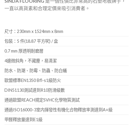
SINDA FLOORING
是一個性價比非常高的石塑地板牌子，
一直以高貨素和合理定價來吸引消費者。
尺寸：230mm x 1524mm x 8mm
包裝：5 件(18.87 平方呎) / 盒
0.7 mm 厚透明耐磨層
4邊微斜角，不藏塵，易清潔
防水、防潮、防霉、防蟲、防白蟻
歐盟標準EN1350 Bfl-s1級防火
DIN51130測試達到R10防滑級數
通過歐盟REACH規定SVHC化學物質測試
通過ISO16000-3室内揮發性有機化合物釋放率測達到A+級
甲醛釋放量達到E1級