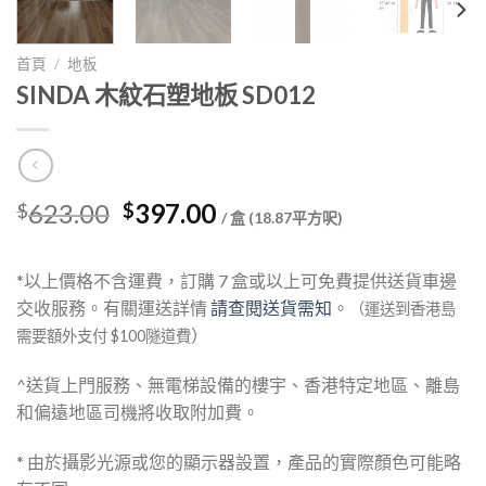
首頁
/
地板
SINDA 木紋石塑地板 SD012
Original
Current
623.00
397.00
$
$
/ 盒 (18.87平方呎)
price
price
was:
is:
*以上價格不含運費，訂購 7 盒或以上可免費提供送貨車邊
$623.00.
$397.00.
交收服務。有關運送詳情
請查閱送貨需知
。
（運送到香港島
）
需要額外支付 $100隧道費
^送貨上門服務、無電梯設備的樓宇、香港特定地區、離島
和偏遠地區司機將收取附加費。
* 由於攝影光源或您的顯示器設置，產品的實際顏色可能略