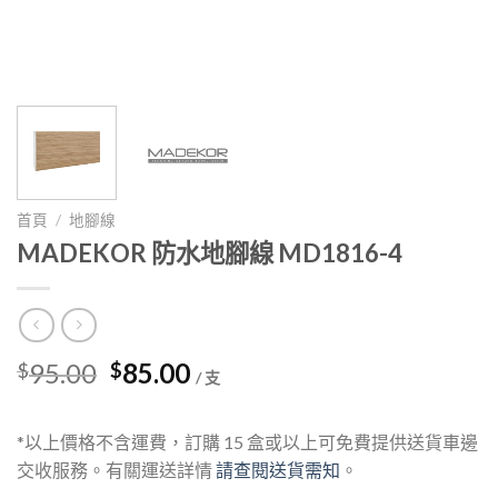
首頁
/
地腳線
MADEKOR 防水地腳線 MD1816-4
Original
Current
95.00
85.00
$
$
/ 支
price
price
was:
is:
*以上價格不含運費，訂購 15 盒或以上可免費提供送貨車邊
$95.00.
$85.00.
交收服務。有關運送詳情
請查閱送貨需知
。