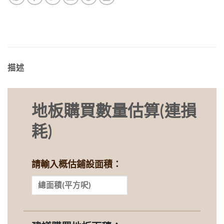
描述
地板購買數量估算(連損
耗)
請輸入概估鋪設面積：