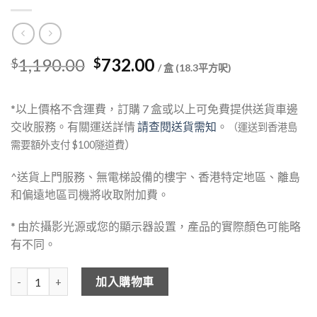
Original
Current
1,190.00
732.00
$
$
/ 盒 (18.3平方呎)
price
price
was:
is:
*以上價格不含運費，訂購 7 盒或以上可免費提供送貨車邊
$1,190.00.
$732.00.
交收服務。有關運送詳情
請查閱送貨需知
。
（運送到香港島
）
需要額外支付 $100隧道費
^送貨上門服務、無電梯設備的樓宇、香港特定地區、離島
和偏遠地區司機將收取附加費。
* 由於攝影光源或您的顯示器設置，產品的實際顏色可能略
有不同。
SKEMA Prestige Hydro 防水纖維地板 - Sesame Oak 370 數量
加入購物車