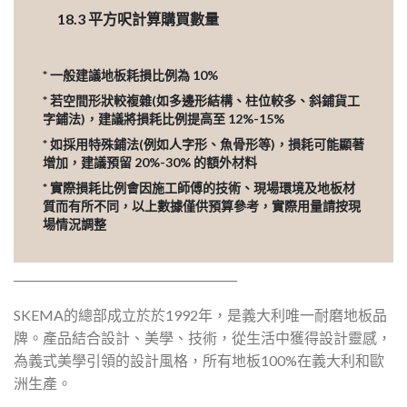
18.3
平方呎計算購買數量
* 一般建議地板耗損比例為 10%
* 若空間形狀較複雜(如多邊形結構、柱位較多、斜鋪貨工
字鋪法)，建議將損耗比例提高至 12%-15%
* 如採用特殊鋪法(例如人字形、魚骨形等)，損耗可能顯著
增加，建議預留 20%-30% 的額外材料
* 實際損耗比例會因施工師傅的技術、現場環境及地板材
質而有所不同，以上數據僅供預算參考，實際用量請按現
場情況調整
_________________________________________
SKEMA的總部成立於於1992年，是義大利唯一耐磨地板品
牌。產品結合設計、美學、技術，從生活中獲得設計靈感，
為義式美學引領的設計風格，所有地板100%在義大利和歐
洲生產。