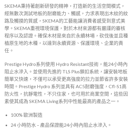
SKEMA秉持著創新研發的精神，打造新的生活空間模式，
經無數次測試地板的耐磨能力、觸感，力求表現出木紋的紋
路及觸摸的質感，SKEMA的工藝能讓消費者感受到意式美
學。SKEMA重視環境保護，對於木材來源都有嚴謹的審核
程序以及認證。確保木材是來自於永續林場，砍伐後並且種
植原生地的木種，以達到永續資源、保護環境、企業的責
任。
Prestige Hydro系列使用 Hydro Resistant技術，能24小時內
阻止水滲入。並使用先進的 TLS Plus鎖扣系統，讓安裝地板
簡單又快速，不僅可以承受更高強度的拉力並節省許多安裝
時間。Prestige Hydro 系列並具有 AC5耐磨強度，Cfl-S1高
防火性，抗靜電性，不只住家，也可用於商業空間，這些因
素使其成為 SKEMA Living系列中性能最高的產品之一。
100% 歐洲製造
24 小時防水 – 產品保證能24小時內阻止水滲入。